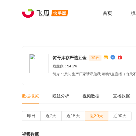
首页
版
贺哥库存严选五金
家居
粉丝数：
54.2w
数据概览
粉丝分析
视频数据
直播数据
昨日
近7天
近15天
近30天
近90天
视频数据