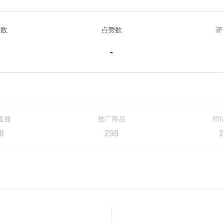
放数
点赞数
评
-