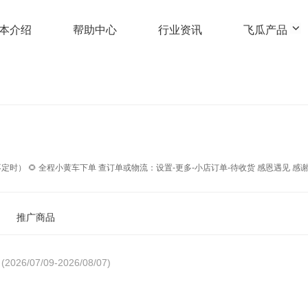
本介绍
帮助中心
行业资讯
飞瓜产品
简介：源头 生产厂家请私信我 每晚9点直播（白天不定时） 🌻 全程小黄车下单 查订单或物流：设置-更多-小店订单-待收货 感恩遇
推广商品
(2026/07/09-2026/08/07)