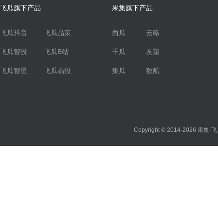
飞瓜旗下产品
果集旗下产品
飞瓜抖音
飞瓜品策
西瓜
云略
飞瓜智投
飞瓜B站
千瓜
友望
飞瓜智星
飞瓜易投
集瓜
数航
Copyright © 2014-2026
果集·飞