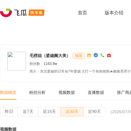
首页
版本介绍
毛楞姐（婆媳阚大美）
搞笑
粉丝数：
1163.9w
简介：东北婆媳的日常📅7年婆媳 主打一个热热闹闹🔥敞敞亮亮
数据概览
粉丝分析
视频数据
直播数据
推广商
昨日
近7天
近15天
近30天
近90天
(2026/07/0
视频数据