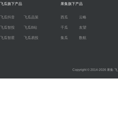
飞瓜旗下产品
果集旗下产品
飞瓜抖音
飞瓜品策
西瓜
云略
飞瓜智投
飞瓜B站
千瓜
友望
飞瓜智星
飞瓜易投
集瓜
数航
Copyright © 2014-2026
果集·飞