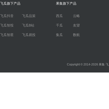
飞瓜旗下产品
果集旗下产品
飞瓜抖音
飞瓜品策
西瓜
云略
飞瓜智投
飞瓜B站
千瓜
友望
飞瓜智星
飞瓜易投
集瓜
数航
Copyright © 2014-2026
果集·飞