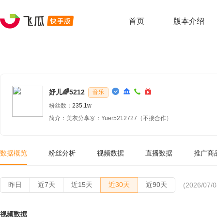
首页
版本介绍
妤儿🌈5212
音乐
粉丝数：
235.1w
简介：美衣分享👗：Yuer5212727（不接合作）
数据概览
粉丝分析
视频数据
直播数据
推广商
昨日
近7天
近15天
近30天
近90天
(2026/07/0
视频数据