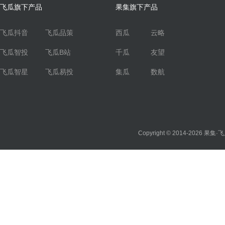
飞瓜旗下产品
果集旗下产品
飞瓜抖音
飞瓜品策
西瓜
云略
飞瓜智投
飞瓜B站
千瓜
友望
飞瓜智星
飞瓜易投
集瓜
数航
Copyright © 2014-2026
果集·飞