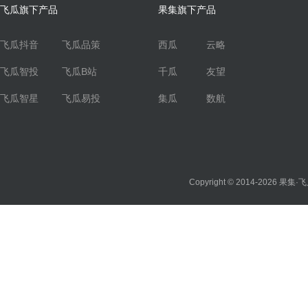
飞瓜旗下产品
果集旗下产品
飞瓜抖音
飞瓜品策
西瓜
云略
飞瓜智投
飞瓜B站
千瓜
友望
飞瓜智星
飞瓜易投
集瓜
数航
Copyright © 2014-2026
果集·飞