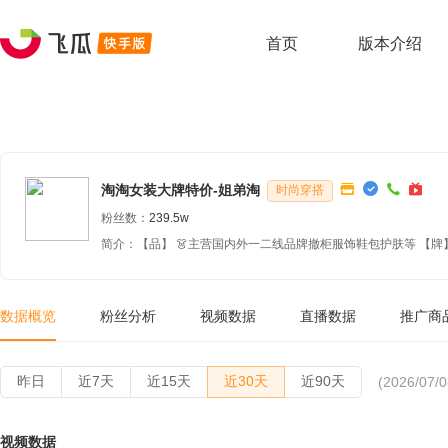
首页
版本介绍
淘淘女装大牌特价-姐弟淘
时尚穿搭
粉丝数：
239.5w
简介：【品】 👗主营国内外一二线品牌撤柜服饰鞋包护肤等 【牌】 👗哥弟、Lp，Max
姐弟俩创立.7年品牌折扣头部账号 .2017人生第一场直播5月18
数据概览
粉丝分析
视频数据
直播数据
推广商
昨日
近7天
近15天
近30天
近90天
(2026/07/0
视频数据