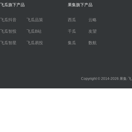
飞瓜旗下产品
果集旗下产品
飞瓜抖音
飞瓜品策
西瓜
云略
飞瓜智投
飞瓜B站
千瓜
友望
飞瓜智星
飞瓜易投
集瓜
数航
Copyright © 2014-2026
果集·飞