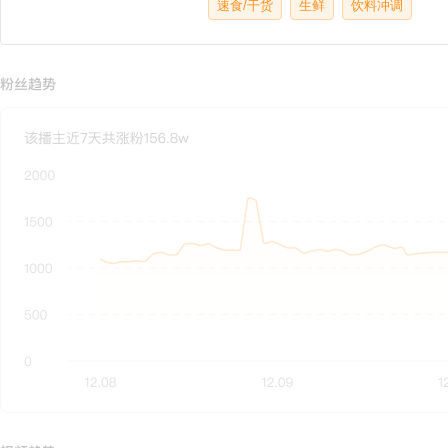
速食/干货
生鲜
饮料冲调