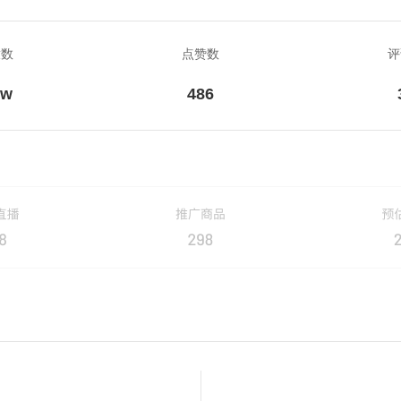
放数
点赞数
评
8w
486