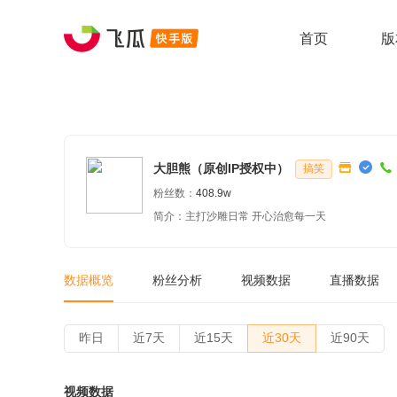
首页
版
大胆熊（原创IP授权中）
搞笑
粉丝数：
408.9w
简介：主打沙雕日常 开心治愈每一天
数据概览
粉丝分析
视频数据
直播数据
昨日
近7天
近15天
近30天
近90天
视频数据