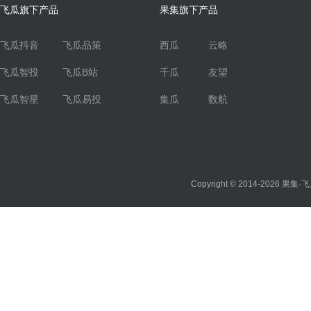
飞瓜旗下产品
果集旗下产品
飞瓜抖音
飞瓜品策
西瓜
云略
飞瓜智投
飞瓜B站
千瓜
友望
飞瓜智星
飞瓜易投
集瓜
数航
Copyright © 2014-2026
果集·飞