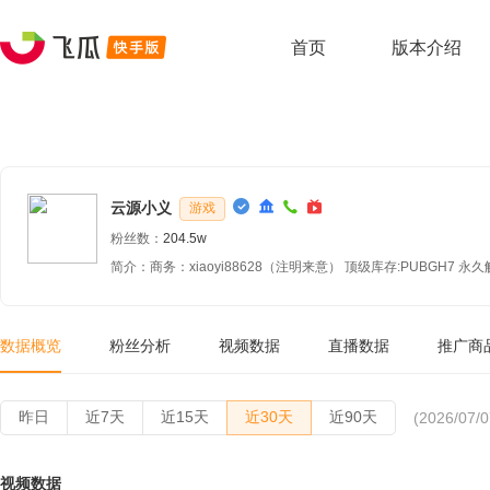
首页
版本介绍
云源小义
游戏
粉丝数：
204.5w
简介：商务：xiaoyi88628（注明来意） 顶级库存:PUBGH7 永久解
数据概览
粉丝分析
视频数据
直播数据
推广商
昨日
近7天
近15天
近30天
近90天
(2026/07/0
视频数据