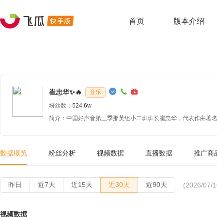
首页
版本介绍
崔忠华✨🔥
音乐
粉丝数：
524.6w
简介：中国好声音第三季那英组小二班班长崔忠华，代表作由著
多关注！ 唯一商务对接：AJY969766 houzi0913
数据概览
粉丝分析
视频数据
直播数据
推广商
昨日
近7天
近15天
近30天
近90天
(2026/07/1
视频数据