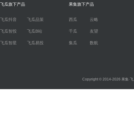
飞瓜旗下产品
果集旗下产品
飞瓜抖音
飞瓜品策
西瓜
云略
飞瓜智投
飞瓜B站
千瓜
友望
飞瓜智星
飞瓜易投
集瓜
数航
Copyright © 2014-2026
果集·飞