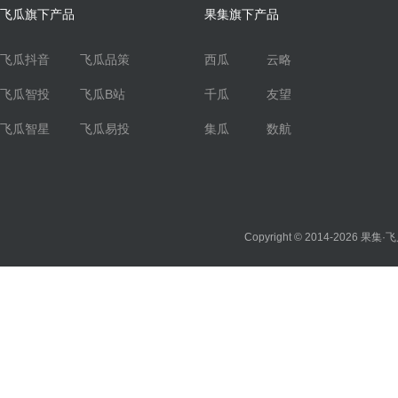
飞瓜旗下产品
果集旗下产品
飞瓜抖音
飞瓜品策
西瓜
云略
飞瓜智投
飞瓜B站
千瓜
友望
飞瓜智星
飞瓜易投
集瓜
数航
Copyright © 2014-2026
果集·飞