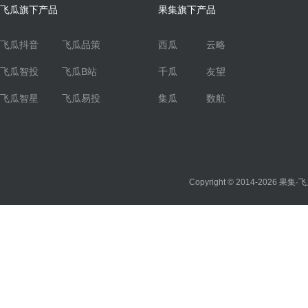
飞瓜旗下产品
果集旗下产品
飞瓜抖音
飞瓜品策
西瓜
云略
飞瓜智投
飞瓜B站
千瓜
友望
飞瓜智星
飞瓜易投
集瓜
数航
Copyright © 2014-2026
果集·飞