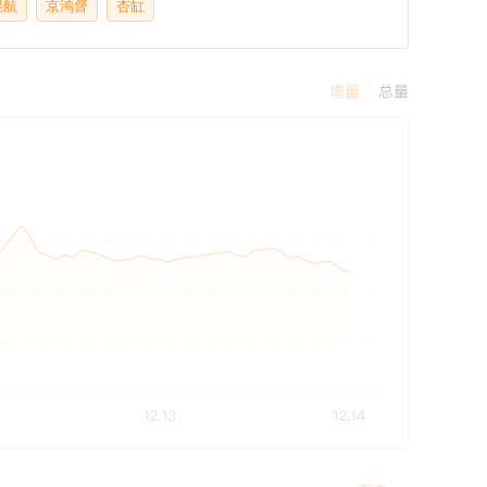
琨航
京鸿督
杏缸