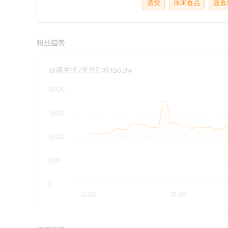
酒类
休闲食品
速食