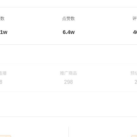
放数
点赞数
评
.1w
6.4w
4