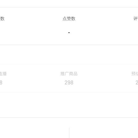
放数
点赞数
评
-