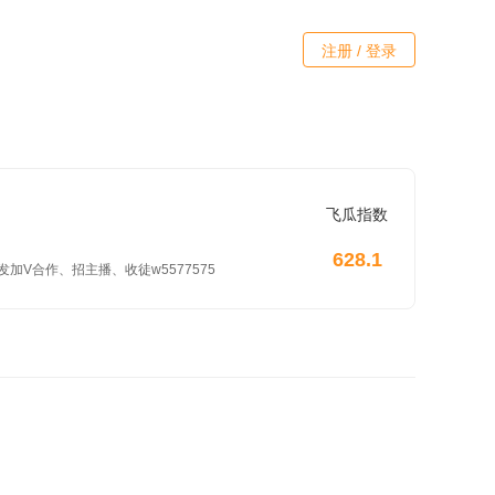
注册 / 登录
飞瓜指数
628.1
合作、招主播、收徒w5577575