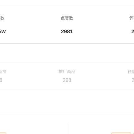
放数
点赞数
评
5w
2981