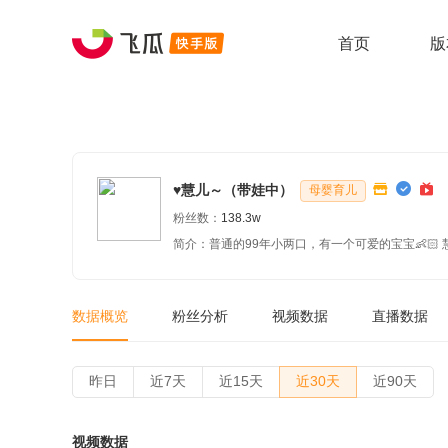
首页
版
♥慧儿～（带娃中）
母婴育儿
粉丝数：
138.3w
数据概览
粉丝分析
视频数据
直播数据
昨日
近7天
近15天
近30天
近90天
视频数据