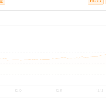
健
DIPOLA