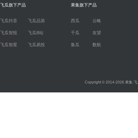
飞瓜旗下产品
果集旗下产品
飞瓜抖音
飞瓜品策
西瓜
云略
飞瓜智投
飞瓜B站
千瓜
友望
飞瓜智星
飞瓜易投
集瓜
数航
Copyright © 2014-2026
果集·飞