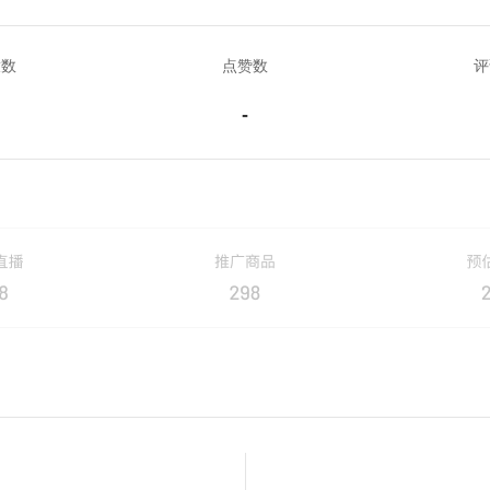
放数
点赞数
评
-