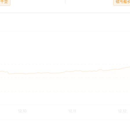
/干货
螺号船