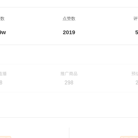
放数
点赞数
评
9w
2019