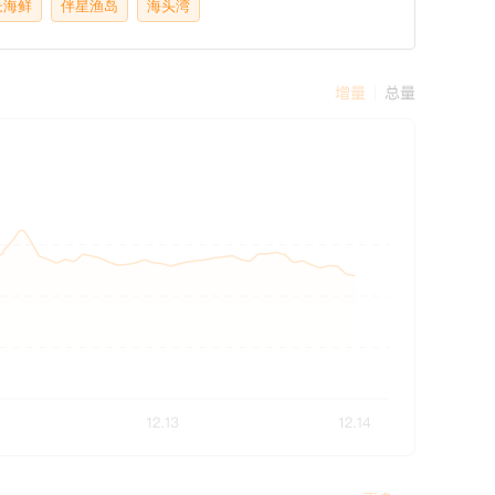
长海鲜
伴星渔岛
海头湾