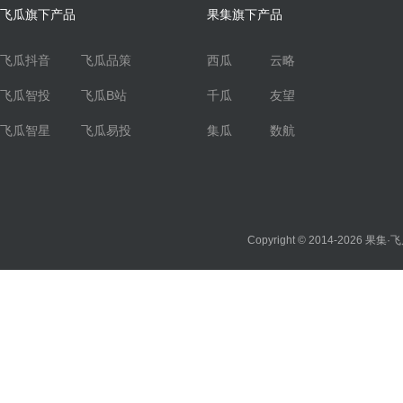
飞瓜旗下产品
果集旗下产品
飞瓜抖音
飞瓜品策
西瓜
云略
飞瓜智投
飞瓜B站
千瓜
友望
飞瓜智星
飞瓜易投
集瓜
数航
Copyright © 2014-2026
果集·飞