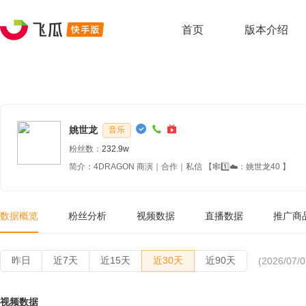
首页
版本介绍
姚世龙
音乐
粉丝数：
232.9w
简介：4DRAGON 商演｜合作｜私信 【🕸️1️⃣☁️：姚世龙40 】
数据概览
粉丝分析
视频数据
直播数据
推广商
昨日
近7天
近15天
近30天
近90天
(2026/07/0
视频数据