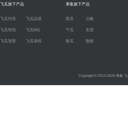
飞瓜旗下产品
果集旗下产品
飞瓜抖音
飞瓜品策
西瓜
云略
飞瓜智投
飞瓜B站
千瓜
友望
飞瓜智星
飞瓜易投
集瓜
数航
Copyright © 2014-2026
果集·飞