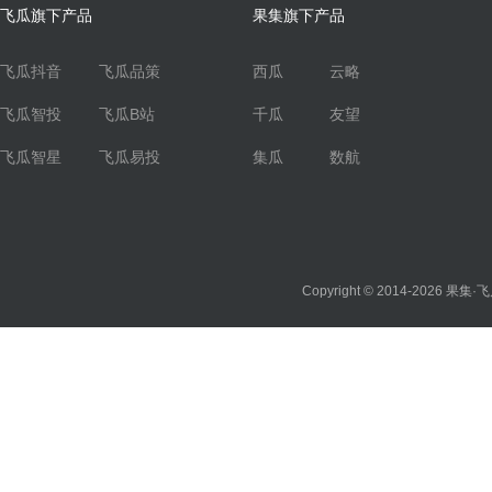
飞瓜旗下产品
果集旗下产品
飞瓜抖音
飞瓜品策
西瓜
云略
飞瓜智投
飞瓜B站
千瓜
友望
飞瓜智星
飞瓜易投
集瓜
数航
Copyright © 2014-2026
果集·飞