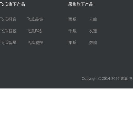
飞瓜旗下产品
果集旗下产品
飞瓜抖音
飞瓜品策
西瓜
云略
飞瓜智投
飞瓜B站
千瓜
友望
飞瓜智星
飞瓜易投
集瓜
数航
Copyright © 2014-2026
果集·飞