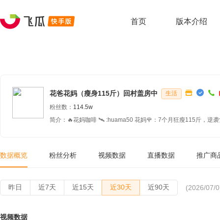
首页
版本介绍
花爸花妈（瘦身115斤）回村盖房中
生活
粉丝数：
114.5w
简介：🔥花妈咖啡 🛰️ :huama50 花妈🌹：7个月狂瘦115斤，逆袭女神， CR7防弹管家咖啡4年老店 大胎花花10岁，妹妹朵朵5岁 花爸🌹：纯纯嘚了呵，搞笑担当 记录一家四口真实日常 不演
戏、不装样，开心就完事儿！ 感谢🙏115万粉丝家人，一路陪伴❤
数据概览
粉丝分析
视频数据
直播数据
推广商
昨日
近7天
近15天
近30天
近90天
(2026/07/0
视频数据