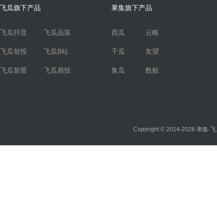
飞瓜旗下产品
果集旗下产品
飞瓜抖音
飞瓜品策
西瓜
云略
飞瓜智投
飞瓜B站
千瓜
友望
飞瓜智星
飞瓜易投
集瓜
数航
Copyright © 2014-2026
果集·飞