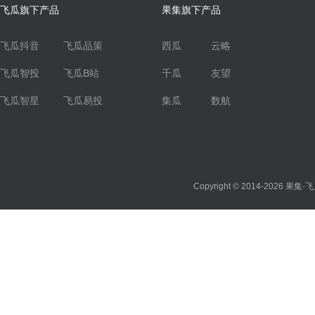
飞瓜旗下产品
果集旗下产品
飞瓜抖音
飞瓜品策
西瓜
云略
飞瓜智投
飞瓜B站
千瓜
友望
飞瓜智星
飞瓜易投
集瓜
数航
Copyright © 2014-2026
果集·飞