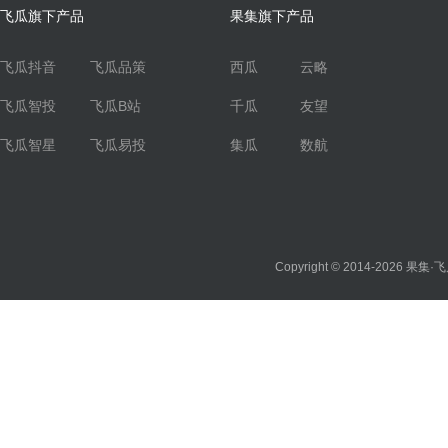
飞瓜旗下产品
果集旗下产品
飞瓜抖音
飞瓜品策
西瓜
云略
飞瓜智投
飞瓜B站
千瓜
友望
飞瓜智星
飞瓜易投
集瓜
数航
Copyright © 2014-2026
果集·飞