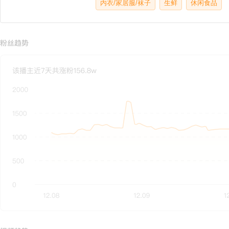
内衣/家居服/袜子
生鲜
休闲食品