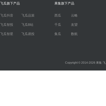
飞瓜旗下产品
果集旗下产品
飞瓜抖音
飞瓜品策
西瓜
云略
飞瓜智投
飞瓜B站
千瓜
友望
飞瓜智星
飞瓜易投
集瓜
数航
Copyright © 2014-2026
果集·飞