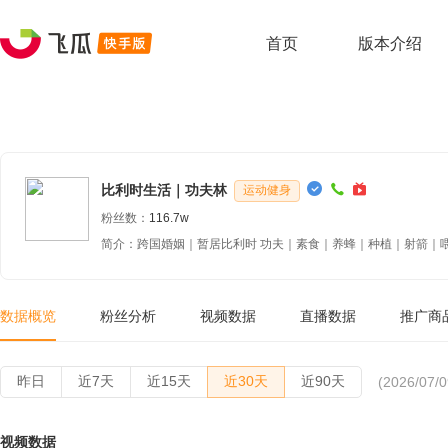
首页
版本介绍
比利时生活｜功夫林
运动健身
粉丝数：
116.7w
简介：跨国婚姻｜暂居比利时 功夫｜素食｜养蜂｜种植｜射箭｜喂马 
数据概览
粉丝分析
视频数据
直播数据
推广商
昨日
近7天
近15天
近30天
近90天
(2026/07/0
视频数据