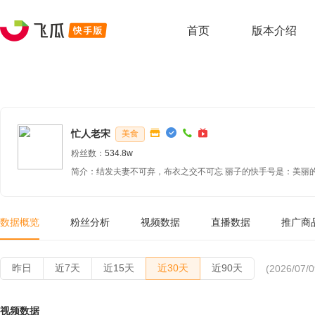
首页
版本介绍
忙人老宋
美食
粉丝数：
534.8w
简介：结发夫妻不可弃，布衣之交不可忘 丽子的快手号是：美丽的饭 
么优秀还关注我 万分感谢
数据概览
粉丝分析
视频数据
直播数据
推广商
昨日
近7天
近15天
近30天
近90天
(2026/07/0
视频数据