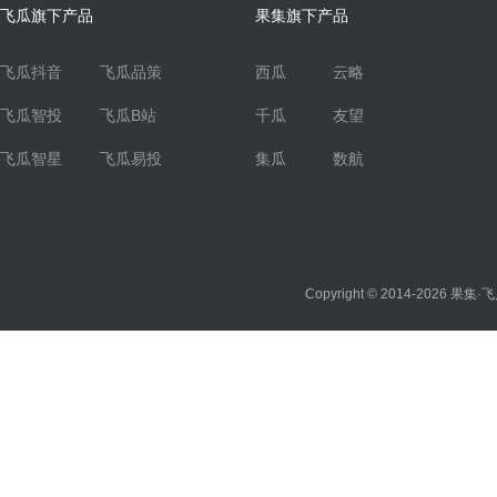
飞瓜旗下产品
果集旗下产品
飞瓜抖音
飞瓜品策
西瓜
云略
飞瓜智投
飞瓜B站
千瓜
友望
飞瓜智星
飞瓜易投
集瓜
数航
Copyright © 2014-2026
果集·飞