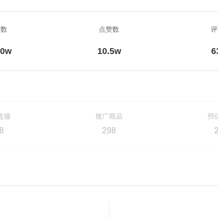
放数
点赞数
评
.0w
10.5w
6