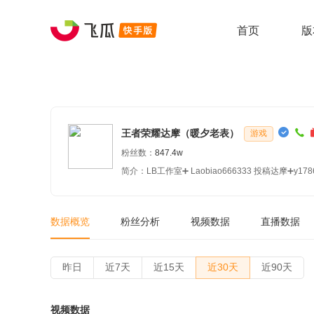
首页
版
王者荣耀达摩（暖夕老表）
游戏
粉丝数：
847.4w
简介：LB工作室➕ Laobi
数据概览
粉丝分析
视频数据
直播数据
昨日
近7天
近15天
近30天
近90天
视频数据