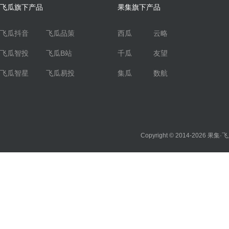
飞瓜旗下产品
果集旗下产品
飞瓜抖音
飞瓜品策
西瓜
云略
飞瓜智投
飞瓜B站
千瓜
友望
飞瓜智星
飞瓜易投
集瓜
数航
Copyright © 2014-2026
果集·飞