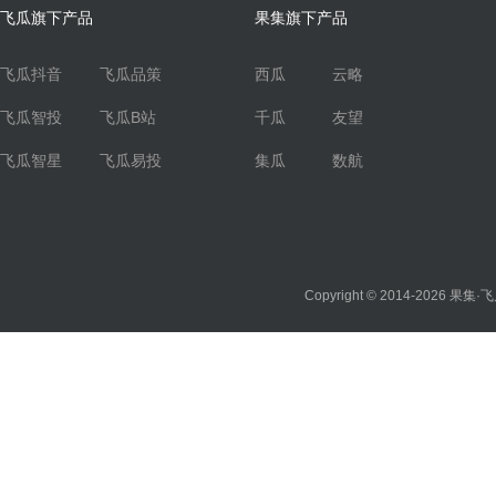
飞瓜旗下产品
果集旗下产品
飞瓜抖音
飞瓜品策
西瓜
云略
飞瓜智投
飞瓜B站
千瓜
友望
飞瓜智星
飞瓜易投
集瓜
数航
Copyright © 2014-2026
果集·飞