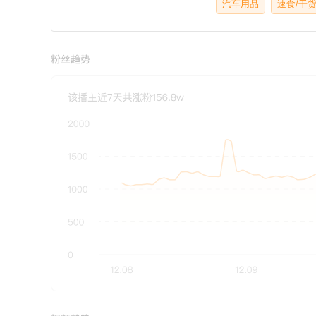
汽车用品
速食/干