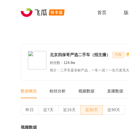
首页
版
北京四保哥严选二手车（招主播）
汽车
粉丝数：
124.9w
简介：二手车是非标产品，一车一况！一生只卖无
数据概览
粉丝分析
视频数据
直播数据
昨日
近7天
近15天
近30天
近90天
视频数据