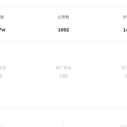
放数
点赞数
评
7w
1692
1