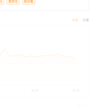
仆
奥奔宝
格尔魔