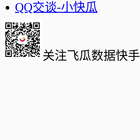
QQ交谈-小快瓜
关注飞瓜数据快手