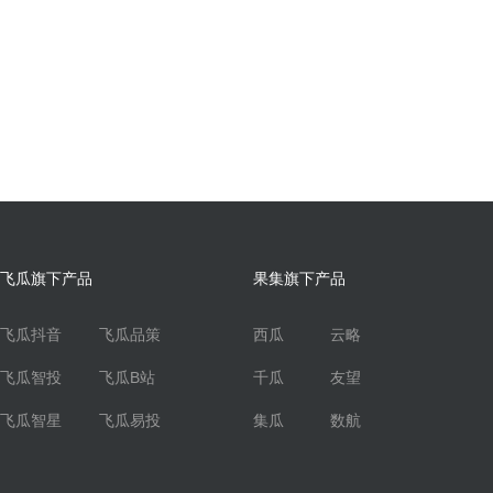
飞瓜旗下产品
果集旗下产品
飞瓜抖音
飞瓜品策
西瓜
云略
飞瓜智投
飞瓜B站
千瓜
友望
飞瓜智星
飞瓜易投
集瓜
数航