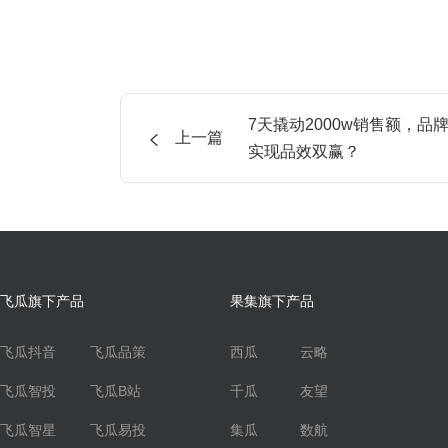
7天撬动2000w销售额，品
上一篇
实现品效双赢？
飞瓜旗下产品
果集旗下产品
飞瓜抖音
飞瓜品策
西瓜
云略
飞瓜智投
飞瓜B站
千瓜
友望
飞瓜智星
飞瓜易投
集瓜
数航