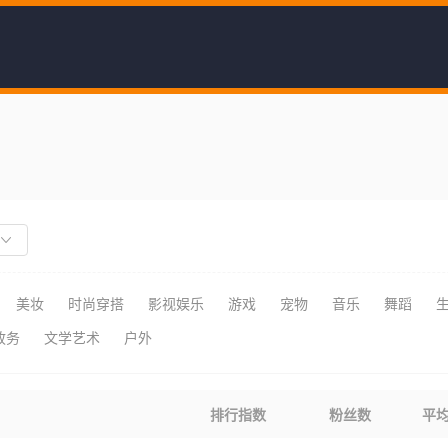
美妆
时尚穿搭
影视娱乐
游戏
宠物
音乐
舞蹈
政务
文学艺术
户外
排行指数
粉丝数
平