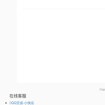
Co
在线客服
QQ交谈-小快瓜