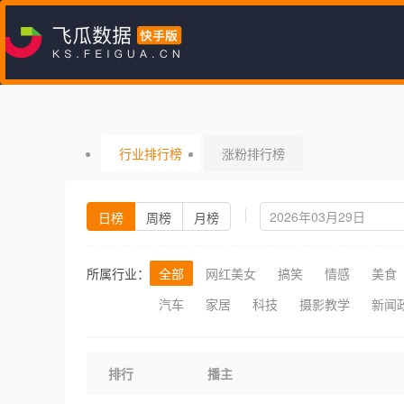
行业排行榜
涨粉排行榜
日榜
周榜
月榜
所属行业：
全部
网红美女
搞笑
情感
美食
汽车
家居
科技
摄影教学
新闻
排行
播主