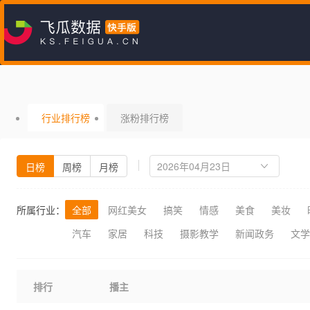
行业排行榜
涨粉排行榜
日榜
周榜
月榜
所属行业：
全部
网红美女
搞笑
情感
美食
美妆
汽车
家居
科技
摄影教学
新闻政务
文学
排行
播主