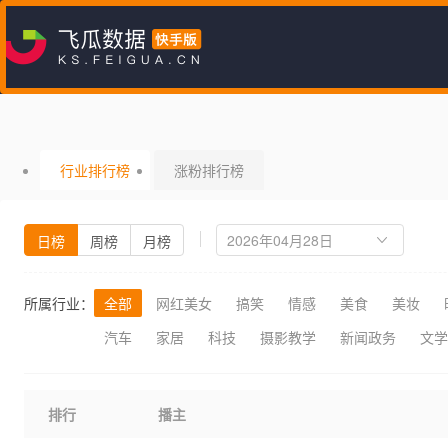
行业排行榜
涨粉排行榜
日榜
周榜
月榜
所属行业：
全部
网红美女
搞笑
情感
美食
美妆
汽车
家居
科技
摄影教学
新闻政务
文学
排行
播主