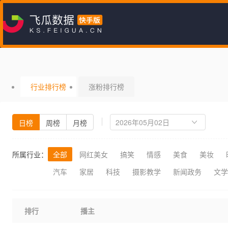
行业排行榜
涨粉排行榜
日榜
周榜
月榜
所属行业：
全部
网红美女
搞笑
情感
美食
美妆
汽车
家居
科技
摄影教学
新闻政务
文学
排行
播主