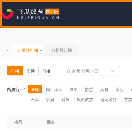
行业排行榜
涨粉排行榜
日榜
周榜
月榜
所属行业：
全部
网红美女
搞笑
情感
美食
美妆
汽车
家居
科技
摄影教学
新闻政务
文学
排行
播主