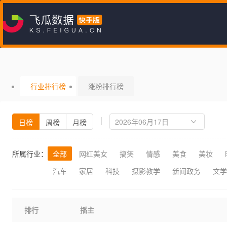
行业排行榜
涨粉排行榜
日榜
周榜
月榜
所属行业：
全部
网红美女
搞笑
情感
美食
美妆
汽车
家居
科技
摄影教学
新闻政务
文学
排行
播主