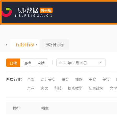
行业排行榜
涨粉排行榜
日榜
周榜
月榜
所属行业：
全部
网红美女
搞笑
情感
美食
美妆
汽车
家居
科技
摄影教学
新闻政务
文学
排行
播主