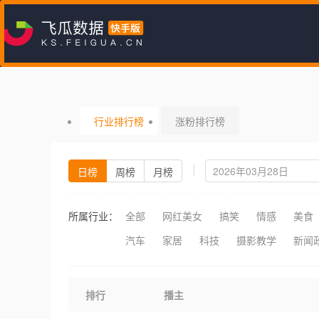
行业排行榜
涨粉排行榜
日榜
周榜
月榜
所属行业：
全部
网红美女
搞笑
情感
美食
汽车
家居
科技
摄影教学
新闻
排行
播主