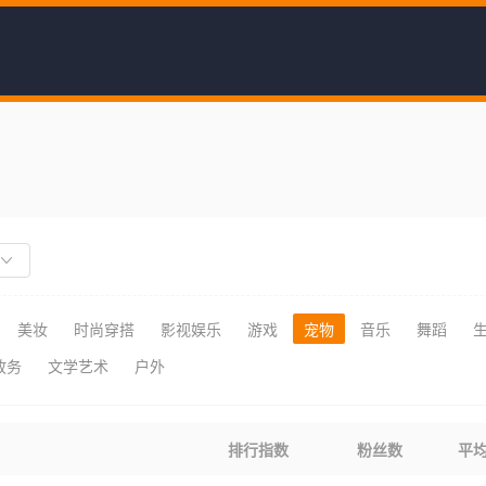
美妆
时尚穿搭
影视娱乐
游戏
宠物
音乐
舞蹈
政务
文学艺术
户外
排行指数
粉丝数
平