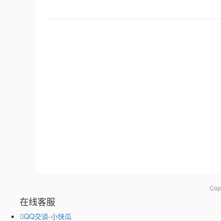
Co
在线客服
QQ交谈-小快瓜