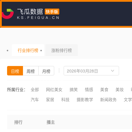
行业排行榜
涨粉排行榜
日榜
周榜
月榜
所属行业：
全部
网红美女
搞笑
情感
美食
美妆
汽车
家居
科技
摄影教学
新闻政务
文学
排行
播主