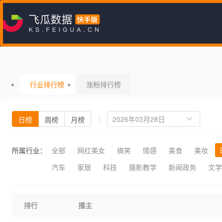
行业排行榜
涨粉排行榜
日榜
周榜
月榜
所属行业：
全部
网红美女
搞笑
情感
美食
美妆
汽车
家居
科技
摄影教学
新闻政务
文学
排行
播主