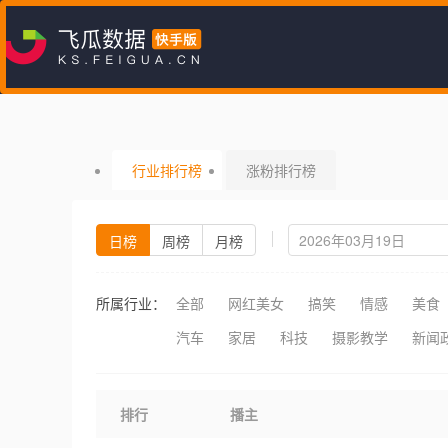
行业排行榜
涨粉排行榜
日榜
周榜
月榜
所属行业：
全部
网红美女
搞笑
情感
美食
汽车
家居
科技
摄影教学
新闻
排行
播主