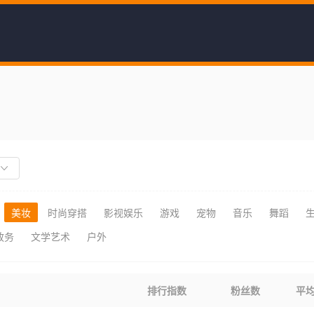
美妆
时尚穿搭
影视娱乐
游戏
宠物
音乐
舞蹈
政务
文学艺术
户外
排行指数
粉丝数
平