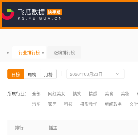
行业排行榜
涨粉排行榜
日榜
周榜
月榜
所属行业：
全部
网红美女
搞笑
情感
美食
美妆
汽车
家居
科技
摄影教学
新闻政务
文学
排行
播主