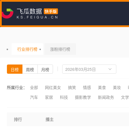
行业排行榜
涨粉排行榜
日榜
周榜
月榜
所属行业：
全部
网红美女
搞笑
情感
美食
美妆
汽车
家居
科技
摄影教学
新闻政务
文学
排行
播主