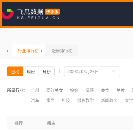
行业排行榜
涨粉排行榜
日榜
周榜
月榜
所属行业：
全部
网红美女
搞笑
情感
美食
美妆
汽车
家居
科技
摄影教学
新闻政务
文学
排行
播主