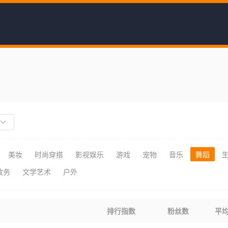
美妆
时尚穿搭
影视娱乐
游戏
宠物
音乐
舞蹈
政务
文学艺术
户外
排行指数
粉丝数
平