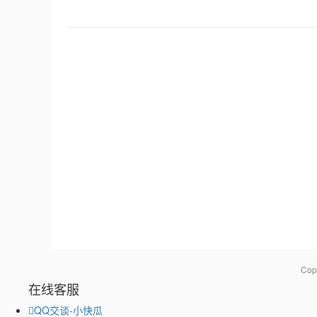
Co
在线客服
QQ交谈-小快瓜