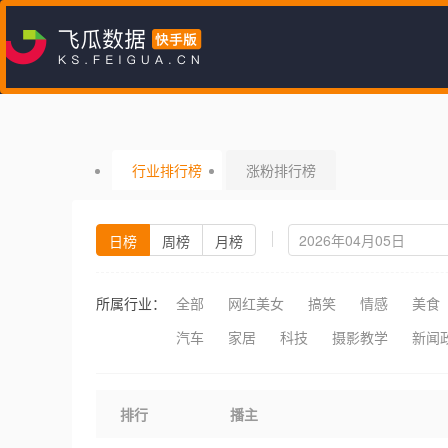
行业排行榜
涨粉排行榜
日榜
周榜
月榜
所属行业：
全部
网红美女
搞笑
情感
美食
汽车
家居
科技
摄影教学
新闻
排行
播主